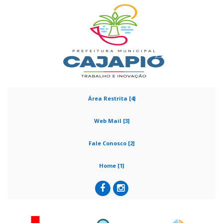
Área Restrita [4]
Web Mail [3]
Fale Conosco [2]
Home [1]