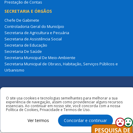
Prestação de Contas
SECRETARIA E ÓRGÃOS
Chefe De Gabinete
Controladoria Geral do Município
Secretaria de Agricultura e Pecuária
Secretaria de Assistência Social
Secretaria de Educação
Secretaria De Saúde
Secretaria Municipal De Meio-Ambiente
Secretaria Municipal de Obrass, Habitação, Serviços Públicos e
Urbanismo
Redes
O site usa cookies e tecnologias semelhantes para melhorar a sua
Sociais
Todos os direitos reservados à Prefeitura
experiência de navegação, assim como providenciar alguns recursos
essenciais. Ao continuar em nosso site, você concorda com a nossa
Municipal de Cajapió
Política de Cookies, Privacidade e Termos de Uso.
Ver termos
Concordar e continuar