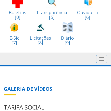
Boletins
Transparência
Ouvidoria
[0]
[5]
[6]
E-Sic
Licitações
Diário
[7]
[8]
[9]
Toggl
navig
GALERIA DE VÍDEOS
TARIFA SOCIAL