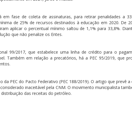
em fase de coleta de assinaturas, para retirar penalidades a 3
 mínima de 25% de recursos destinados à educação em 2020. De 2
iram aplicar o percentual mínimo saltou de 1,1% para 33,8%. Dian
lução que não penalize os Entes.
ucional 99/2017, que estabelece uma linha de crédito para o paga
papel. Também em relação a precatórios, há a PEC 95/2019, que pr
entos.
o da PEC do Pacto Federativo (PEC 188/2019). O artigo que prevê a 
to considerado inaceitável pela CNM. O movimento municipalista tam
distribuição das receitas do petróleo.