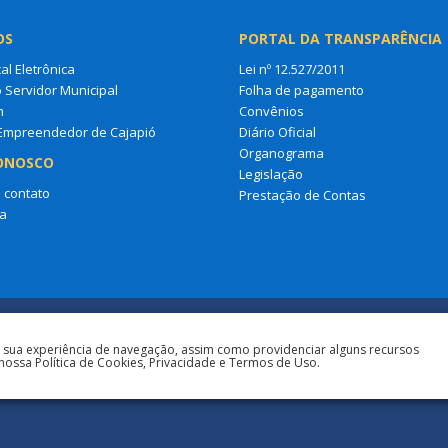
OS
PORTAL DA TRANSPARÊNCIA
al Eletrônica
Lei nº 12.527/2011
o Servidor Municipal
Folha de pagamento
m
Convênios
 Empreendedor de Cajapió
Diário Oficial
Organograma
ONOSCO
Legislação
 contato
Prestação de Contas
a
a sua experiência de navegação, assim como providenciar alguns recursos
nossa Política de Cookies, Privacidade e Termos de Uso.
Todos os direitos r