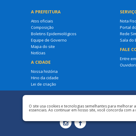
A PREFEITURA
SERVIÇ
Atos oficiais
Nota Fisc
Composição
Portal d
Boletins Epidemiológicos
Rede Si
Equipe de Governo
Sala do
Mapa do site
FALE C
Notícias
Entre em
A CIDADE
Ouvidori
Nossa história
Hino da cidade
Lei de criação
Redes Sociais
O site usa cookies e tecnologias semelhantes para melhorar 
essenciais. Ao continuar em nosso site, você concorda com a 