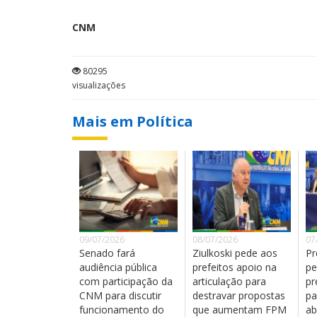
CNM
80295
visualizações
Mais em Política
09/07/2026
08/07/2026
07
Senado fará
Ziulkoski pede aos
Pr
audiência pública
prefeitos apoio na
pe
com participação da
articulação para
pr
CNM para discutir
destravar propostas
pa
funcionamento do
que aumentam FPM
ab