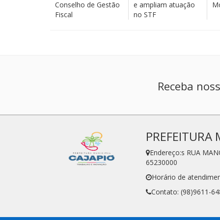
Conselho de Gestão
e ampliam atuação
Mo
Fiscal
no STF
Receba noss
PREFEITURA 
Endereço:s RUA MAN
65230000
Horário de atendimen
Contato: (98)9611-64