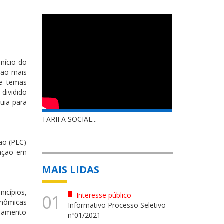
nício do
ção mais
 e temas
dividido
uia para
TARIFA SOCIAL...
ão (PEC)
tação em
MAIS LIDAS
icípios,
Interesse público
01
onômicas
Informativo Processo Seletivo
celamento
nº01/2021