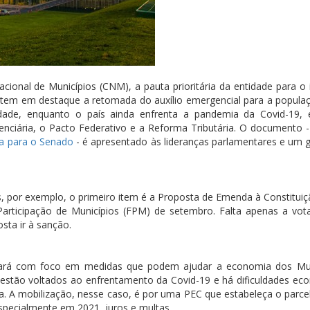
ional de Municípios (CNM), a pauta prioritária da entidade para o i
1 tem em destaque a retomada do auxílio emergencial para a popula
idade, enquanto o país ainda enfrenta a pandemia da Covid-19,
ciária, o Pacto Federativo e a Reforma Tributária. O documento - 
ria para o Senado
- é apresentado às lideranças parlamentares e um g
 por exemplo, o primeiro item é a Proposta de Emenda à Constituiç
Participação de Municípios (FPM) de setembro. Falta apenas a vo
sta ir à sanção.
uará com foco em medidas que podem ajudar a economia dos Mun
stão voltados ao enfrentamento da Covid-19 e há dificuldades ec
ária. A mobilização, nesse caso, é por uma PEC que estabeleça o par
specialmente em 2021, juros e multas.