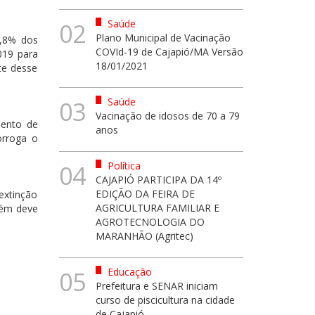
Saúde
02
Plano Municipal de Vacinação
3,8% dos
COVId-19 de Cajapió/MA Versão
019 para
18/01/2021
te desse
Saúde
03
Vacinação de idosos de 70 a 79
mento de
anos
orroga o
Política
04
CAJAPIÓ PARTICIPA DA 14º
EDIÇÃO DA FEIRA DE
extinção
AGRICULTURA FAMILIAR E
bém deve
AGROTECNOLOGIA DO
MARANHÃO (Agritec)
Educação
05
Prefeitura e SENAR iniciam
curso de piscicultura na cidade
de Cajapió