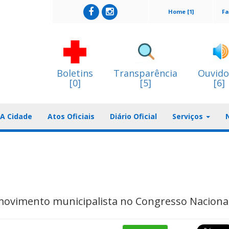
Home [1]
Fa
Boletins
Transparência
Ouvido
[0]
[5]
[6]
A Cidade
Atos Oficiais
Diário Oficial
Serviços
 movimento municipalista no Congresso Naciona