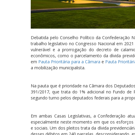
Debatida pelo Conselho Político da Confederação Nac
trabalho legislativo no Congresso Nacional em 202
vulnerável e a prorrogação do decreto de calam
econômicos, como o parcelamento da dívida previden
em
Pauta Prioritária para a Câmara
e
Pauta Prioritá
a mobilização municipalista.
Na pauta que é prioridade na Câmara dos Deputados,
391/2017, que trata do 1% adicional no Fundo de 
segundo turno pelos deputados federais para a propo
Em ambas Casas Legislativas, a Confederação at
especialmente neste momento em que os esforços e
e sociais. Um dos pleitos trata da dívida previdenci
desses débitos em 240 parcelas, desconsiderando, e