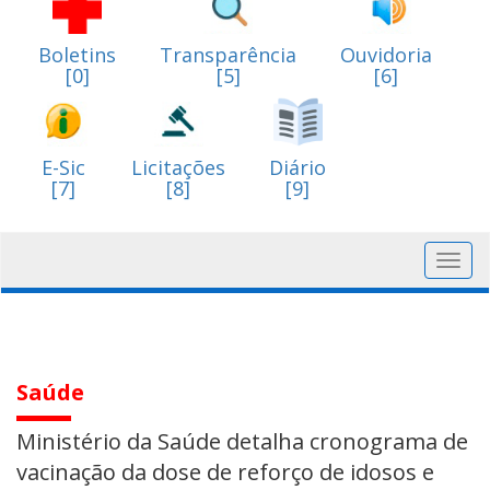
Boletins
Transparência
Ouvidoria
[0]
[5]
[6]
E-Sic
Licitações
Diário
[7]
[8]
[9]
Toggl
navig
Saúde
Ministério da Saúde detalha cronograma de
vacinação da dose de reforço de idosos e