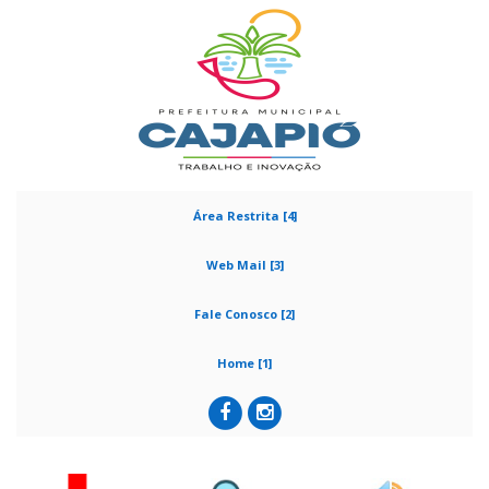
Área Restrita [4]
Web Mail [3]
Fale Conosco [2]
Home [1]