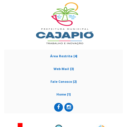
Área Restrita [4]
Web Mail [3]
Fale Conosco [2]
Home [1]