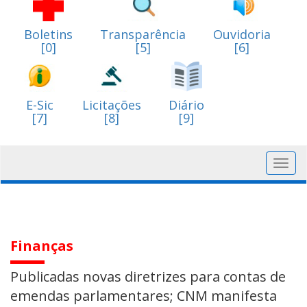
Boletins
Transparência
Ouvidoria
[0]
[5]
[6]
E-Sic
Licitações
Diário
[7]
[8]
[9]
Toggl
navig
Finanças
Publicadas novas diretrizes para contas de
emendas parlamentares; CNM manifesta