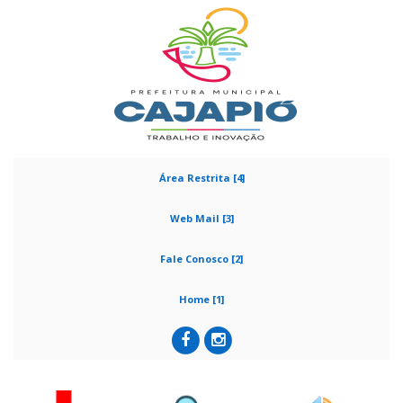
Área Restrita [4]
Web Mail [3]
Fale Conosco [2]
Home [1]