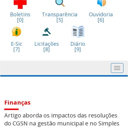
Boletins
Transparência
Ouvidoria
[0]
[5]
[6]
E-Sic
Licitações
Diário
[7]
[8]
[9]
Toggl
navig
Finanças
Artigo aborda os impactos das resoluções
do CGSN na gestão municipal e no Simples