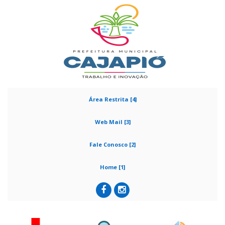
Área Restrita [4]
Web Mail [3]
Fale Conosco [2]
Home [1]