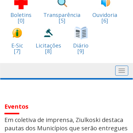
Boletins
Transparência
Ouvidoria
[0]
[5]
[6]
E-Sic
Licitações
Diário
[7]
[8]
[9]
Toggl
navig
Eventos
Em coletiva de imprensa, Ziulkoski destaca
pautas dos Municípios que serão entregues