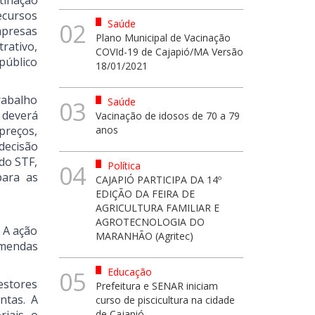
stinação
ecursos
Saúde
02
mpresas
Plano Municipal de Vacinação
rativo,
COVId-19 de Cajapió/MA Versão
público
18/01/2021
rabalho
Saúde
03
 deverá
Vacinação de idosos de 70 a 79
preços,
anos
decisão
do STF,
Política
04
para as
CAJAPIÓ PARTICIPA DA 14º
EDIÇÃO DA FEIRA DE
AGRICULTURA FAMILIAR E
AGROTECNOLOGIA DO
 A ação
MARANHÃO (Agritec)
emendas
Educação
05
estores
Prefeitura e SENAR iniciam
ntas. A
curso de piscicultura na cidade
de Cajapió