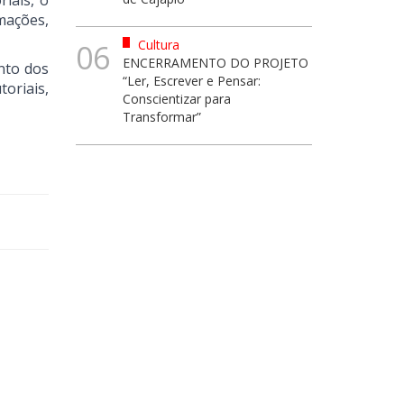
iais, o
mações,
Cultura
06
ENCERRAMENTO DO PROJETO
nto dos
“Ler, Escrever e Pensar:
oriais,
Conscientizar para
Transformar”