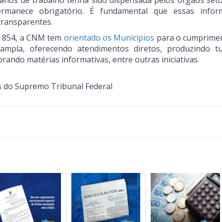
anos de trabalho tenha sido dispensada pelos órgãos setor
rmanece obrigatório. É fundamental que essas infor
transparentes.
F 854, a CNM tem
orientado os Municípios
para o cumprime
mpla, oferecendo atendimentos diretos, produzindo tut
ando matérias informativas, entre outras iniciativas.
s do Supremo Tribunal Federal