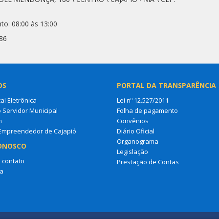
to: 08:00 às 13:00
86
OS
PORTAL DA TRANSPARÊNCIA
al Eletrônica
Lei nº 12.527/2011
o Servidor Municipal
Folha de pagamento
m
Convênios
 Empreendedor de Cajapió
Diário Oficial
Organograma
ONOSCO
Legislação
 contato
Prestação de Contas
a