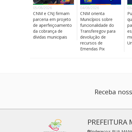
05/08/2026
04/08/2026
03
CNM e CNJ firmam
CNM orienta
Pu
parceria em projeto
Municípios sobre
qu
de aperfeiçoamento
funcionalidade do
pa
da cobrança de
Transferegov para
es
dívidas municipais
devolução de
mu
recursos de
Un
Emendas Pix
Receba noss
PREFEITURA 
Endereço:s RUA MAN