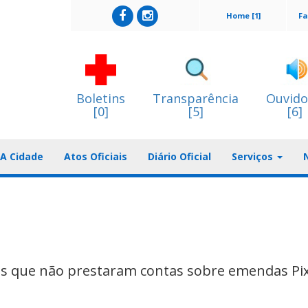
Home [1]
Fa
Boletins
Transparência
Ouvido
[0]
[5]
[6]
A Cidade
Atos Oficiais
Diário Oficial
Serviços
os que não prestaram contas sobre emendas Pi