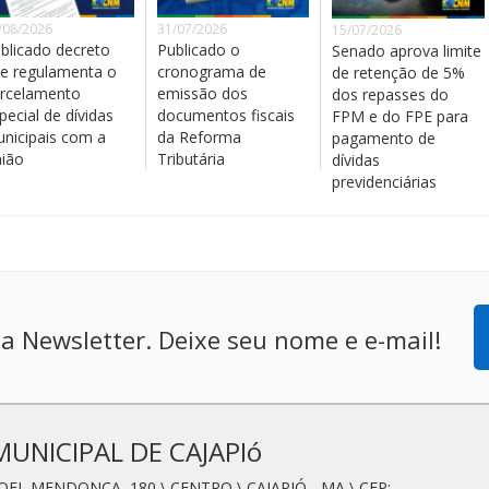
/08/2026
31/07/2026
15/07/2026
blicado decreto
Publicado o
Senado aprova limite
e regulamenta o
cronograma de
de retenção de 5%
rcelamento
emissão dos
dos repasses do
pecial de dívidas
documentos fiscais
FPM e do FPE para
nicipais com a
da Reforma
pagamento de
ião
Tributária
dívidas
previdenciárias
a Newsletter. Deixe seu nome e e-mail!
MUNICIPAL DE CAJAPIó
OEL MENDONÇA, 180 \ CENTRO \ CAJAPIÓ - MA \ CEP: