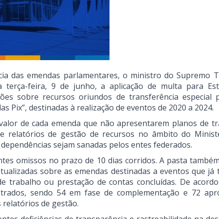
cia das emendas parlamentares, o ministro do Supremo T
a terça-feira, 9 de junho, a aplicação de multa para Es
es sobre recursos oriundos de transferência especial 
s Pix”, destinadas à realização de eventos de 2020 a 2024.
 valor de cada emenda que não apresentarem planos de tr
 relatórios de gestão de recursos no âmbito do Minist
 dependências sejam sanadas pelos entes federados.
 entes omissos no prazo de 10 dias corridos. A pasta també
ualizadas sobre as emendas destinadas a eventos que já
 de trabalho ou prestação de contas concluídas. De acord
istrados, sendo 54 em fase de complementação e 72 apr
 relatórios de gestão.