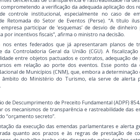
entes deficiências de transparência e rastreabilidade na de
 comprometendo a verificação da adequada aplicação dos r
de controle institucional, especialmente no caso de e
 Retomada do Setor de Eventos (Perse). “A título ilust
mpresa participar de ‘esquemas’ de desvio de dinheiro 
 por incentivos fiscais”, afirma o ministro na decisão.
a nos entes federados que já apresentaram planos de t
 da Controladoria Geral da União (CGU). A fiscalização
lidade entre objetos pactuados e contratos, adequação de 
ursos em relação ao porte dos eventos. Esse ponto da 
acional de Municípios (CNM), que, embora a determinação 
 âmbito do Ministério do Turismo, ela serve de alerta 
.
ção de Descumprimento de Preceito Fundamental (ADPF) 854.
ar os mecanismos de transparência e rastreabilidade das 
do “orçamento secreto”.
ação da execução das emendas parlamentares e alerta g
rada quanto aos prazos e às regras de prestação de co