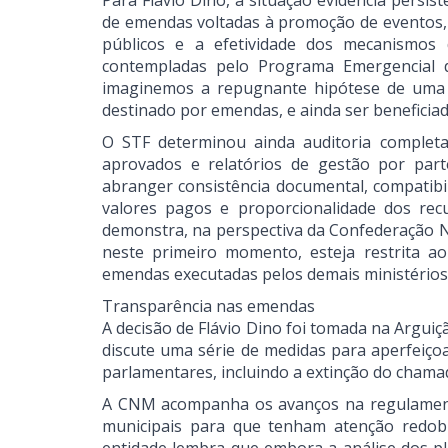
Para Flávio Dino, a situação evidencia persist
de emendas voltadas à promoção de eventos,
públicos e a efetividade dos mecanismos 
contempladas pelo Programa Emergencial de
imaginemos a repugnante hipótese de uma e
destinado por emendas, e ainda ser beneficiada
O STF determinou ainda auditoria complet
aprovados e relatórios de gestão por parte
abranger consistência documental, compatibi
valores pagos e proporcionalidade dos rec
demonstra, na perspectiva da Confederação N
neste primeiro momento, esteja restrita ao
emendas executadas pelos demais ministérios
Transparência nas emendas
A decisão de Flávio Dino foi tomada na Argui
discute uma série de medidas para aperfeiço
parlamentares, incluindo a extinção do chama
A CNM acompanha os avanços na regulament
municipais para que tenham atenção redob