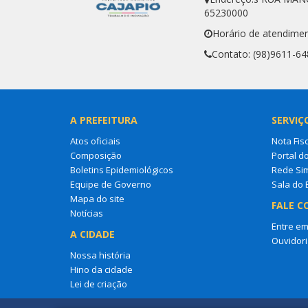
65230000
Horário de atendimen
Contato: (98)9611-64
A PREFEITURA
SERVIÇ
Atos oficiais
Nota Fisc
Composição
Portal d
Boletins Epidemiológicos
Rede Si
Equipe de Governo
Sala do
Mapa do site
FALE C
Notícias
Entre em
A CIDADE
Ouvidori
Nossa história
Hino da cidade
Lei de criação