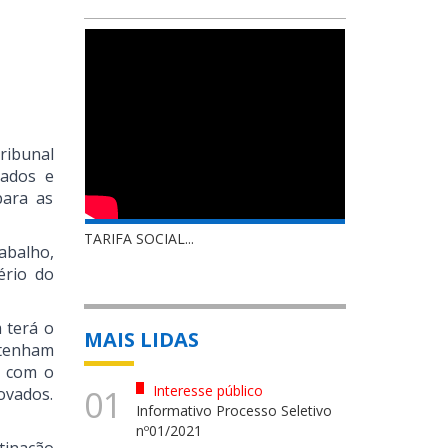
ribunal
tados e
para as
TARIFA SOCIAL...
abalho,
ério do
m terá o
MAIS LIDAS
 tenham
o com o
Interesse público
01
ovados.
Informativo Processo Seletivo
nº01/2021