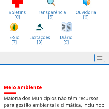
Boletins
Transparência
Ouvidoria
[0]
[5]
[6]
E-Sic
Licitações
Diário
[7]
[8]
[9]
Toggl
navig
Meio ambiente
Maioria dos Municípios não têm recursos
para gestão ambiental e climática, incluindo