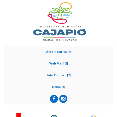
Área Restrita [4]
Web Mail [3]
Fale Conosco [2]
Home [1]