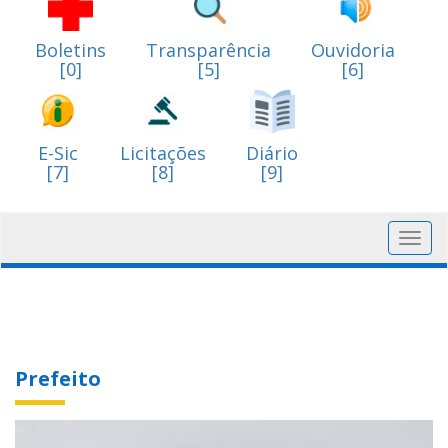
Boletins
Transparência
Ouvidoria
[0]
[5]
[6]
E-Sic
Licitações
Diário
[7]
[8]
[9]
Toggl
navig
Prefeito