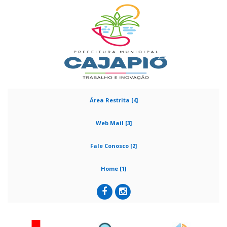
Área Restrita [4]
Web Mail [3]
Fale Conosco [2]
Home [1]