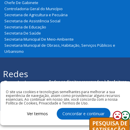
Chefe De Gabinete
Controladoria Geral do Município
Secretaria de Agricultura e Pecuária
Secretaria de Assistência Social
Secretaria de Educação
Secretaria De Saúde
Secretaria Municipal De Meio-Ambiente
Secretaria Municipal de Obrass, Habitação, Serviços Públicos e
Urbanismo
Redes
Sociais
Todos os direitos reservados à Prefeitura
Municipal de Cajapió
O site usa cookies e tecnologias semelhantes para melhorar a sua
experiência de navegação, assim como providenciar alguns recursos
essenciais. Ao continuar em nosso site, você concorda com a nossa
Política de Cookies, Privacidade e Termos de Uso.
Ver termos
Concordar e continuar