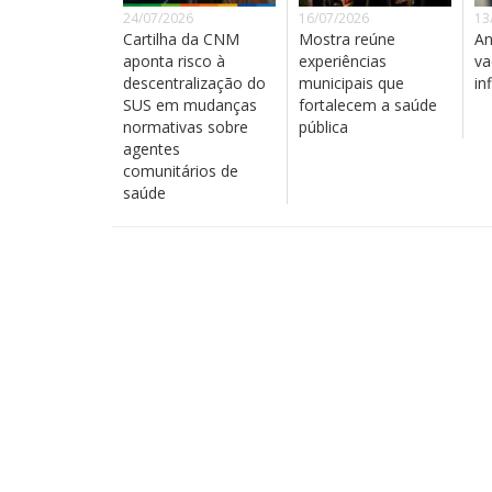
24/07/2026
16/07/2026
13
Cartilha da CNM
Mostra reúne
An
aponta risco à
experiências
va
descentralização do
municipais que
in
SUS em mudanças
fortalecem a saúde
normativas sobre
pública
agentes
comunitários de
saúde