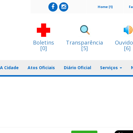
Home [1]
Fa
Boletins
Transparência
Ouvido
[0]
[5]
[6]
A Cidade
Atos Oficiais
Diário Oficial
Serviços