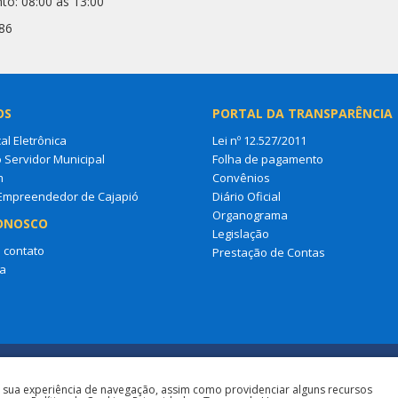
to: 08:00 às 13:00
86
OS
PORTAL DA TRANSPARÊNCIA
al Eletrônica
Lei nº 12.527/2011
o Servidor Municipal
Folha de pagamento
m
Convênios
 Empreendedor de Cajapió
Diário Oficial
Organograma
ONOSCO
Legislação
 contato
Prestação de Contas
a
a sua experiência de navegação, assim como providenciar alguns recursos