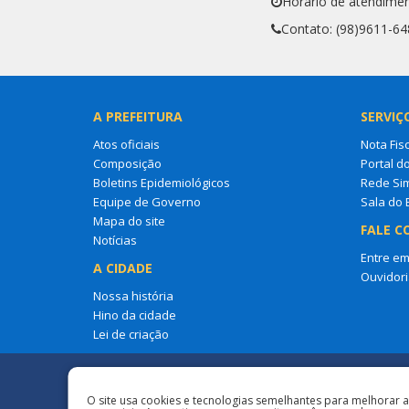
Horário de atendimen
Contato: (98)9611-64
A PREFEITURA
SERVIÇ
Atos oficiais
Nota Fisc
Composição
Portal d
Boletins Epidemiológicos
Rede Si
Equipe de Governo
Sala do
Mapa do site
FALE C
Notícias
Entre em
A CIDADE
Ouvidori
Nossa história
Hino da cidade
Lei de criação
Redes Sociais
O site usa cookies e tecnologias semelhantes para melhorar 