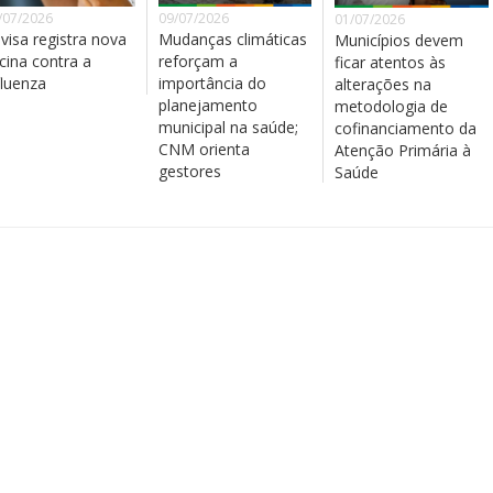
/07/2026
09/07/2026
01/07/2026
visa registra nova
Mudanças climáticas
Municípios devem
cina contra a
reforçam a
ficar atentos às
fluenza
importância do
alterações na
planejamento
metodologia de
municipal na saúde;
cofinanciamento da
CNM orienta
Atenção Primária à
gestores
Saúde