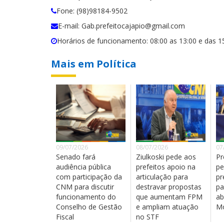
Fone: (98)98184-9502
E-mail: Gab.prefeitocajapio@gmail.com
Horários de funcionamento: 08:00 as 13:00 e das 1
Mais em Política
09/07/2026
08/07/2026
07
Senado fará
Ziulkoski pede aos
Pr
audiência pública
prefeitos apoio na
pe
com participação da
articulação para
pr
CNM para discutir
destravar propostas
pa
funcionamento do
que aumentam FPM
ab
Conselho de Gestão
e ampliam atuação
Mo
Fiscal
no STF