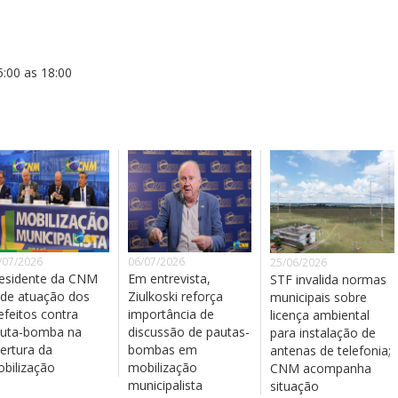
5:00 as 18:00
/07/2026
06/07/2026
25/06/2026
esidente da CNM
Em entrevista,
STF invalida normas
de atuação dos
Ziulkoski reforça
municipais sobre
efeitos contra
importância de
licença ambiental
uta-bomba na
discussão de pautas-
para instalação de
ertura da
bombas em
antenas de telefonia;
bilização
mobilização
CNM acompanha
municipalista
situação