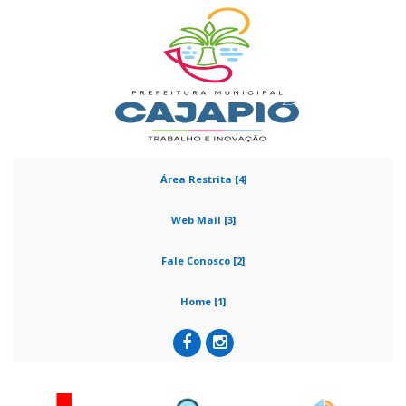
Área Restrita [4]
Web Mail [3]
Fale Conosco [2]
Home [1]