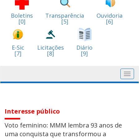
Boletins
Transparência
Ouvidoria
[0]
[5]
[6]
E-Sic
Licitações
Diário
[7]
[8]
[9]
Toggl
navig
Interesse público
Voto feminino: MMM lembra 93 anos de
uma conquista que transformou a