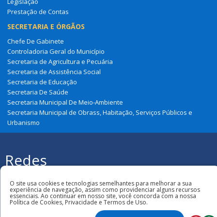
Legislação
Prestação de Contas
SECRETARIA E ÓRGÃOS
Chefe De Gabinete
Controladoria Geral do Município
Secretaria de Agricultura e Pecuária
Secretaria de Assistência Social
Secretaria de Educação
Secretaria De Saúde
Secretaria Municipal De Meio-Ambiente
Secretaria Municipal de Obrass, Habitação, Serviços Públicos e
Urbanismo
Redes
Sociais
Todos os direitos reservados à Prefeitura
Municipal de Cajapió
O site usa cookies e tecnologias semelhantes para melhorar a sua
experiência de navegação, assim como providenciar alguns recursos
essenciais. Ao continuar em nosso site, você concorda com a nossa
Política de Cookies, Privacidade e Termos de Uso.