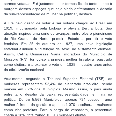
sermos votadas. E é justamente por termos ficado tanto tempo à
margem desses espaços que hoje ainda enfrentamos o desafio
da sub-representação da mulher na política”, destaca.
A luta pelo direito de votar e ser votada chegou ao Brasil em
1919, impulsionada pela bióloga e ativista Bertha Lutz. Sua
atuação inspirou uma série de avanços, entre eles o pioneirismo
do Rio Grande do Norte, primeiro Estado a permitir o voto
feminino. Em 25 de outubro de 1927, uma nova legislação
estadual eliminou a “distinção de sexo” no alistamento eleitoral.
Assim, Celina Guimarães Viana, moradora do Município de
Mossoró (RN), tornou-se a primeira mulher brasileira registrada
como eleitora e a exercer o voto em 1928 — quatro anos antes
da oficialização nacional.
Atualmente, segundo o Tribunal Superior Eleitoral (TSE), as
mulheres representam 52,4% do eleitorado brasileiro, sendo
maioria em 62% dos Municípios. Mesmo assim, o país ainda
enfrenta o desafio da baixa representatividade feminina na
política. Dentre 5.569 Municípios, apenas 734 possuem uma
mulher à frente da gestão e apenas 1.070 escolheram mulheres
como vice-prefeitas. Para o cargo de vereadora, o percentual
chega a 18%, totalizando 10.613 mulheres eleitas.