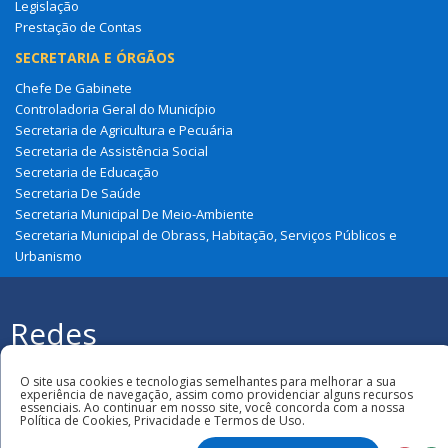
Legislação
Prestação de Contas
SECRETARIA E ÓRGÃOS
Chefe De Gabinete
Controladoria Geral do Município
Secretaria de Agricultura e Pecuária
Secretaria de Assistência Social
Secretaria de Educação
Secretaria De Saúde
Secretaria Municipal De Meio-Ambiente
Secretaria Municipal de Obrass, Habitação, Serviços Públicos e
Urbanismo
Redes
Sociais
Todos os direitos reservados à Prefeitura
Municipal de Cajapió
O site usa cookies e tecnologias semelhantes para melhorar a sua
experiência de navegação, assim como providenciar alguns recursos
essenciais. Ao continuar em nosso site, você concorda com a nossa
Política de Cookies, Privacidade e Termos de Uso.