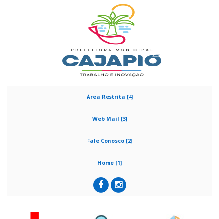
Área Restrita [4]
Web Mail [3]
Fale Conosco [2]
Home [1]