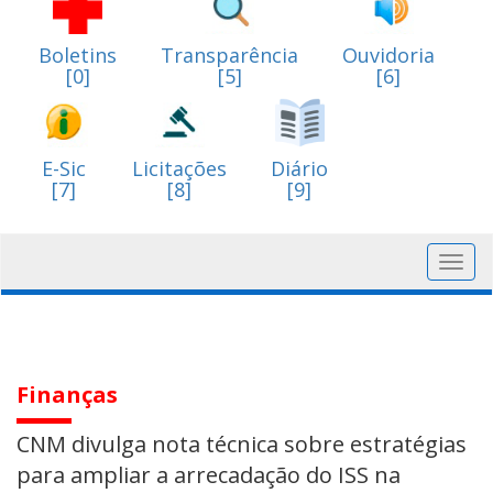
Boletins
Transparência
Ouvidoria
[0]
[5]
[6]
E-Sic
Licitações
Diário
[7]
[8]
[9]
Toggl
navig
Finanças
CNM divulga nota técnica sobre estratégias
para ampliar a arrecadação do ISS na